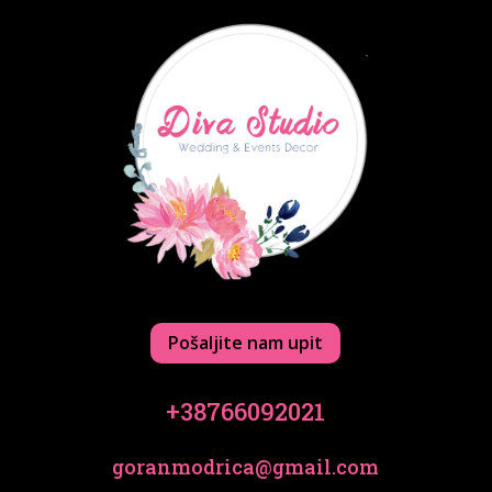
Pošaljite nam upit
+38766092021
goranmodrica@gmail.com