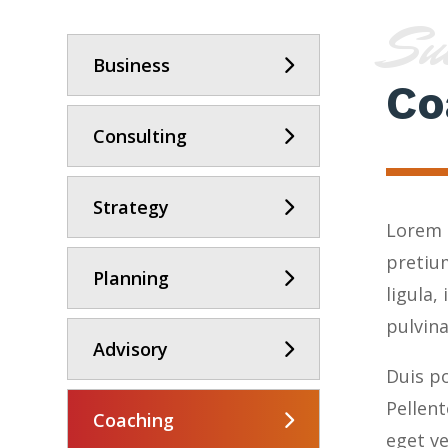
Su
Business
Co
Consulting
Strategy
Lorem i
pretiu
Planning
ligula,
pulvina
Advisory
Duis po
Pellen
Coaching
eget v