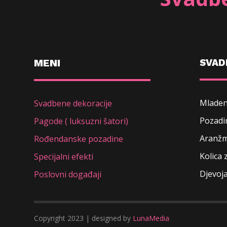
MENI
SVAD
Mladen
Svadbene dekoracije
Pozadin
Pagode ( luksuzni šatori)
Aranžm
Rođendanske pozadine
Kolica 
Specijalni efekti
Djevoj
Poslovni događaji
Copyright 2023 | designed by
LunaMedia