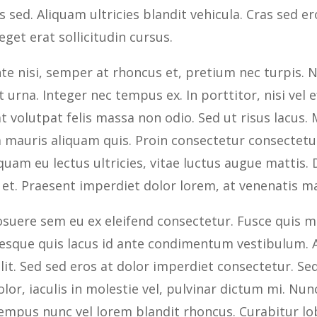
 sed. Aliquam ultricies blandit vehicula. Cras sed 
get erat sollicitudin cursus.
te nisi, semper at rhoncus et, pretium nec turpis. N
t urna. Integer nec tempus ex. In porttitor, nisi vel 
at volutpat felis massa non odio. Sed ut risus lacu
a mauris aliquam quis. Proin consectetur consecte
quam eu lectus ultricies, vitae luctus augue mattis. D
 et. Praesent imperdiet dolor lorem, at venenatis ma
suere sem eu ex eleifend consectetur. Fusce quis mi 
tesque quis lacus id ante condimentum vestibulum. A
elit. Sed sed eros at dolor imperdiet consectetur. 
olor, iaculis in molestie vel, pulvinar dictum mi. Nu
empus nunc vel lorem blandit rhoncus. Curabitur lo