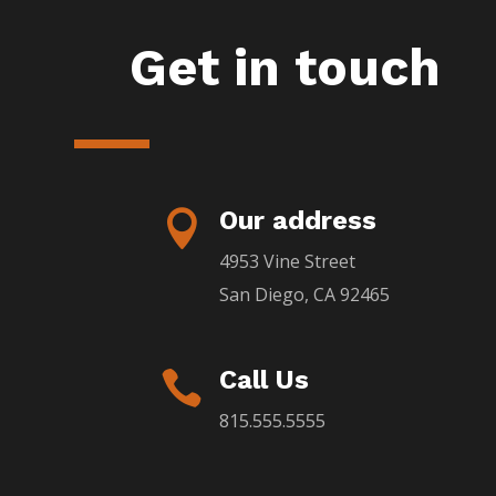
Get in touch
Our address

4953 Vine Street
San Diego, CA 92465
Call Us

815.555.5555