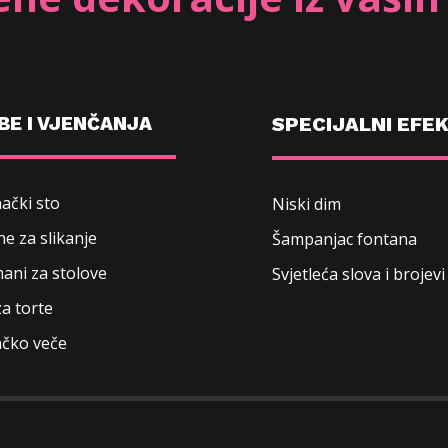
BE I VJENČANJA
SPECIJALNI EFEK
ački sto
Niski dim
e za slikanje
Šampanjac fontana
ani za stolove
Svjetleća slova i brojevi
za torte
ačko veče