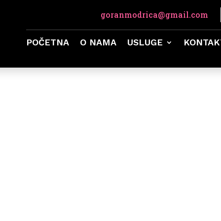
goranmodrica@gmail.com
POČETNA
O NAMA
USLUGE
KONTAK
E V1