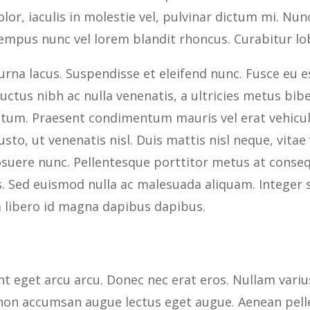
olor, iaculis in molestie vel, pulvinar dictum mi. Nu
empus nunc vel lorem blandit rhoncus. Curabitur lo
urna lacus. Suspendisse et eleifend nunc. Fusce eu es
uctus nibh ac nulla venenatis, a ultricies metus bibe
tum. Praesent condimentum mauris vel erat vehicula
usto, ut venenatis nisl. Duis mattis nisl neque, vit
suere nunc. Pellentesque porttitor metus at consequ
s. Sed euismod nulla ac malesuada aliquam. Integer 
a libero id magna dapibus dapibus.
t eget arcu arcu. Donec nec erat eros. Nullam variu
 non accumsan augue lectus eget augue. Aenean pel