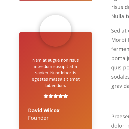
risus d
Nulla t
Sed at 
Morbi l
fermen
porta j
Nam at augue non risus
interdum suscipit at a
quis po
sapien. Nunc lobortis
sodale
egestas massa sit amet
bibendum.
gravid
David Wilcox
Praesen
Founder
dolor,