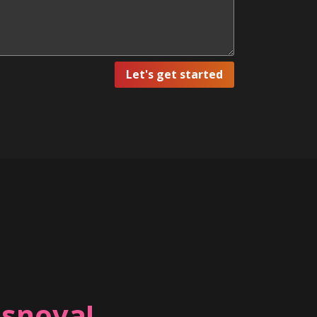
Let's get started
 snova!