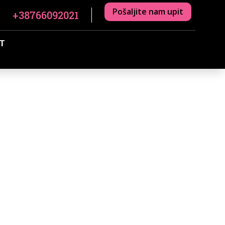
Pošaljite nam upit
+38766092021
T