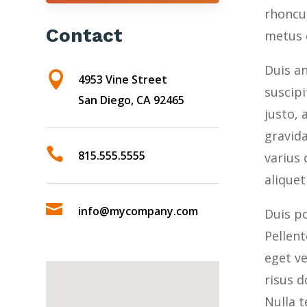
rhoncus
Contact
metus e
Duis an

4953 Vine Street
suscipi
San Diego, CA 92465
justo, 
gravid

815.555.5555
varius 
aliquet

info@mycompany.com
Duis po
Pellen
eget v
risus d
Nulla t