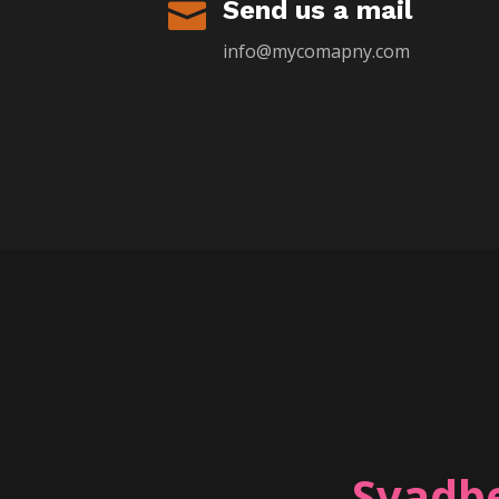
Send us a mail

info@mycomapny.com
Svadbe